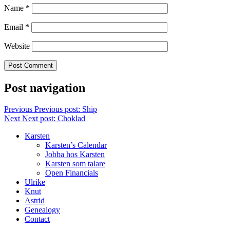
Name
*
Email
*
Website
Post navigation
Previous
Previous post:
Ship
Next
Next post:
Choklad
Karsten
Karsten’s Calendar
Jobba hos Karsten
Karsten som talare
Open Financials
Ulrike
Knut
Astrid
Genealogy
Contact