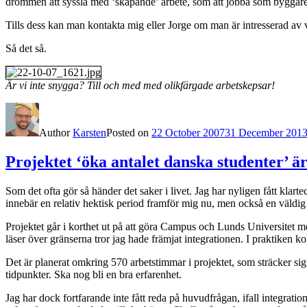
drömmen att syssla med ‘skapande’ arbete, som att jobba som byggare
Tills dess kan man kontakta mig eller Jorge om man är intresserad av vår
Så det så.
Är vi inte snygga? Till och med med olikfärgade arbetskepsar!
Author
Karsten
Posted on
22 October 2007
31 December 201
Projektet ‘öka antalet danska studenter’ ä
Som det ofta gör så händer det saker i livet. Jag har nyligen fått kla
innebär en relativ hektisk period framför mig nu, men också en väldig 
Projektet går i korthet ut på att göra Campus och Lunds Universitet mer
läser över gränserna tror jag hade främjat integrationen. I praktiken k
Det är planerat omkring 570 arbetstimmar i projektet, som sträcker sig än
tidpunkter. Ska nog bli en bra erfarenhet.
Jag har dock fortfarande inte fått reda på huvudfrågan, ifall integration 