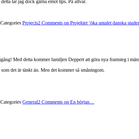
 detta tar jag dock gärna emot tips. På allvar.
3
Categories
Projects
2 Comments
on Projektet ‘öka antalet danska studen
e igång! Med detta kommer familjen Deppert att göra nya framsteg i mä
igt som det är tänkt än. Men det kommer så småningom.
3
Categories
General
2 Comments
on En början…