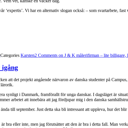
. Vem vet, kanske en vacker dag.
 ‘expertis’. Vi har en alternativ slogan också: – som svartarbete, fast v
3
Categories
Karsten
2 Comments
on J & K målerifirman – lite billigare, 
r igång
rtecken att det projekt angående närvaron av danska studenter på Campus, 
lärorik.
a synligt i Danmark, framförallt för unga danskar. I dagsläget är situat
ommer arbetet att innebära att jag fördjupar mig i den danska samhällstr
da till september. Just detta ska bli intressant att uppleva, hur det blir
är bra eller inte, men jag förutsätter att den är bra i detta fall. Man ver