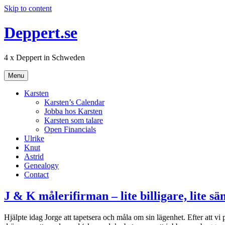
Skip to content
Deppert.se
4 x Deppert in Schweden
Menu
Karsten
Karsten’s Calendar
Jobba hos Karsten
Karsten som talare
Open Financials
Ulrike
Knut
Astrid
Genealogy
Contact
J & K målerifirman – lite billigare, lite s
Hjälpte idag Jorge att tapetsera och måla om sin lägenhet. Efter att vi p