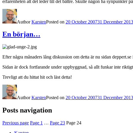
erfarenheten att det leder till det bättre. Skulle någon ha synpunkter på
Author
Karsten
Posted on
20 October 2007
31 December 201
En början…
Efter några månaders lång diskussion om detta är nu sidan deppert.s
Sidan är dock fortfarande under uppbyggnad, så allt funkar inte rikt
Trevligt att du hittat hit och läst detta!
Author
Karsten
Posted on
20 October 2007
31 December 201
Posts navigation
Previous page
Page
1
…
Page
23
Page
24
Karsten