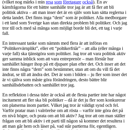
(vilket nog märks i min
resa
som
företagare
också
). En av
kärnfrågorna för ett bättre samhälle tror jag är att få fler att bli
politisk aktiva – att man inser det är en själv som kan sätta reglerna i
detta landet. Det finns inga “dem” som är politiker. Alla medborgare
i ett land som Sverige kan utan direkta problem bli politiker. Och jag
tror till och med så många som möjligt borde bli det, ett tag i varje
fall.
En intressant tanke som nämnts med flera är att införas en
“Politikervärnplikt”, eller ett “poltikerfriår” – att alla (eller många i
varje fall) ska tjänstgöra som politiker. Jag tror att vara politisk aktiv
ger samma inblick som att vara entreprenör – man förstår hur
samhället hänger ihop på ett djupare plan efter det. Och inser att det
inte finns några “dem” som bestämmer, utan att om du vill få det
ändrat, se till att ändra det. Det är som i bilden – ju fler som inser det
är vi själva som måste göra förändringen, desto bättre blir
samhällsdebatten och samhället tror jag.
En reflektion i dessa tider är också att de flesta partier inte har något
incitament att fler ska bli politiker – då är det ju fler som konkurerar
om platserna inom partiet. Vilket jag tror är väldigt synd och fel.
Varför pratar man i valrörelse om att rösta – varför inte göra det på
en nivå högre, och prata om att bli aktiv? Jag tror att om man ställer
frågan om att bli aktiv i ett parti till någon så kommer det resultera i
att man går hem och läser på, vad står partierna för, egentligen.