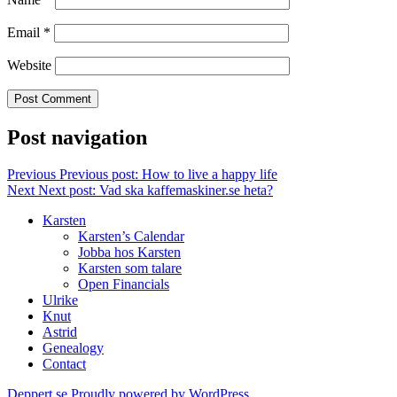
Email
*
Website
Post navigation
Previous
Previous post:
How to live a happy life
Next
Next post:
Vad ska kaffemaskiner.se heta?
Karsten
Karsten’s Calendar
Jobba hos Karsten
Karsten som talare
Open Financials
Ulrike
Knut
Astrid
Genealogy
Contact
Deppert.se
Proudly powered by WordPress