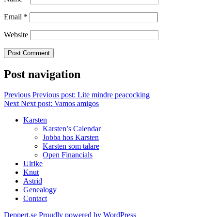
Email
*
Website
Post navigation
Previous
Previous post:
Lite mindre peacocking
Next
Next post:
Vamos amigos
Karsten
Karsten’s Calendar
Jobba hos Karsten
Karsten som talare
Open Financials
Ulrike
Knut
Astrid
Genealogy
Contact
Deppert.se
Proudly powered by WordPress