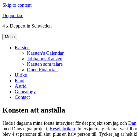
Skip to content
Deppert.se
4 x Deppert in Schweden
Menu
Karsten
Karsten’s Calendar
Jobba hos Karsten
Karsten som talare
Open Financials
Ulrike
Knut
Astrid
Genealogy
Contact
Konsten att anställa
Hade i dagarna mina första intervjuer för det projekt som jag och
Dan
med Dans egna projekt,
Resefabriken
. Intervjuerna gick bra, var til
blev 4 st personer till slut, plus en halv person till. Tycker jag är h