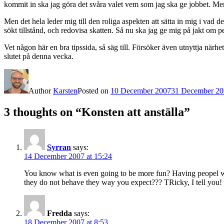
kommit in ska jag göra det svåra valet vem som jag ska ge jobbet. Me
Men det hela leder mig till den roliga aspekten att sätta in mig i vad
sökt tillstånd, och redovisa skatten. Så nu ska jag ge mig på jakt om p
Vet någon här en bra tipssida, så säg till. Försöker även utnyttja närhe
slutet på denna vecka.
Author
Karsten
Posted on
10 December 2007
31 December 20
3 thoughts on “Konsten att anställa”
Syrran
says:
14 December 2007 at 15:24
You know what is even going to be more fun? Having peopel wo
they do not behave they way you expect??? TRicky, I tell you! 
Fredda
says:
18 December 2007 at 8:53