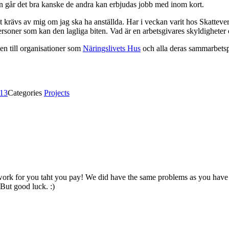
n går det bra kanske de andra kan erbjudas jobb med inom kort.
 det krävs av mig om jag ska ha anställda. Har i veckan varit hos Skatte
ersoner som kan den lagliga biten. Vad är en arbetsgivares skyldigheter 
ten till organisationer som
Näringslivets Hus
och alla deras sammarbetspar
13
Categories
Projects
rk for you taht you pay! We did have the same problems as you have w
But good luck. :)